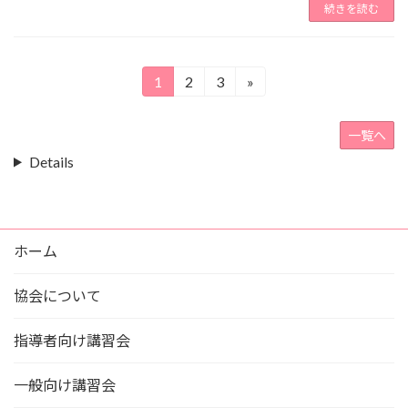
続きを読む
投
1
2
3
»
固
固
固
定
定
定
稿
ペ
ペ
ペ
一覧へ
の
ー
ー
ー
Details
ジ
ジ
ジ
ペ
ー
ホーム
ジ
送
協会について
り
指導者向け講習会
一般向け講習会