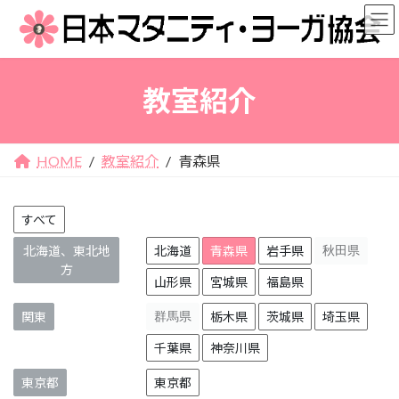
コ
ナ
ン
ビ
テ
ゲ
ン
ー
教室紹介
ツ
シ
へ
ョ
ス
ン
キ
に
HOME
教室紹介
青森県
ッ
移
プ
動
すべて
北海道、東北地
北海道
青森県
岩手県
秋田県
方
山形県
宮城県
福島県
関東
群馬県
栃木県
茨城県
埼玉県
千葉県
神奈川県
東京都
東京都