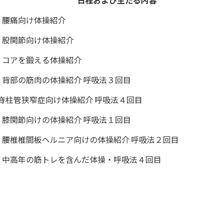
日程および主たる内容
3回 腰痛向け体操紹介
4回 股関節向け体操紹介
5回 コアを鍛える体操紹介
6回 背部の筋肉の体操紹介 呼吸法３回目
回 脊柱管狭窄症向け体操紹介 呼吸法４回目
8回 膝関節向けの体操紹介 呼吸法１回目
19回 腰椎椎間板ヘルニア向けの体操紹介 呼吸法２回目
20回 中高年の筋トレを含んだ体操・呼吸法４回目