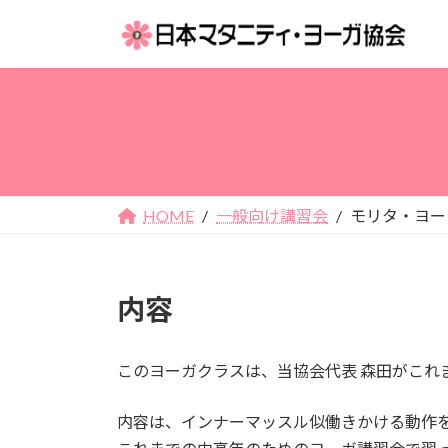
コ
ナ
ン
ビ
テ
ゲ
ン
ー
ツ
シ
へ
ョ
ス
ン
キ
に
ッ
移
HOME
一般向け講習会
モリタ・ヨー
プ
動
内容
このヨーガクラスは、当協会代表 森田がこれ
内容は、インナーマッスル似働きかける動作