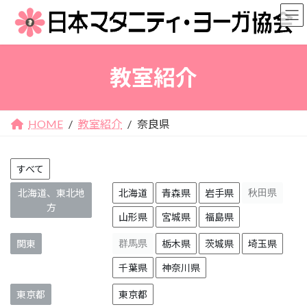
コ
ナ
ン
ビ
テ
ゲ
ン
ー
教室紹介
ツ
シ
へ
ョ
ス
ン
キ
に
HOME
教室紹介
奈良県
ッ
移
プ
動
すべて
北海道、東北地
北海道
青森県
岩手県
秋田県
方
山形県
宮城県
福島県
関東
群馬県
栃木県
茨城県
埼玉県
千葉県
神奈川県
東京都
東京都