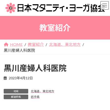
コ
ナ
ン
ビ
テ
ゲ
ン
ー
教室紹介
ツ
シ
へ
ョ
ス
ン
キ
に
HOME
教室紹介
北海道、東北地方
ッ
移
黒川産婦人科医院
プ
動
黒川産婦人科医院
2023年4月12日
北海道、東北地方
地域
岩手県
都道府県