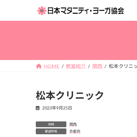
コ
ナ
ン
ビ
テ
ゲ
ン
ー
ツ
シ
へ
ョ
ス
ン
キ
に
ッ
移
HOME
教室紹介
関西
松本クリニ
プ
動
松本クリニック
2023年9月25日
関西
地域
京都府
都道府県