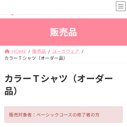
コ
ナ
ン
ビ
テ
ゲ
ン
ー
販売品
ツ
シ
へ
ョ
ス
ン
キ
に
HOME
販売品
ヨーガウェア
ッ
移
カラーＴシャツ（オーダー品）
プ
動
カラーＴシャツ（オーダー
品）
販売対象者：ベーシックコースの修了者の方