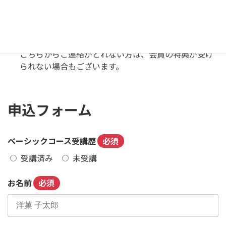
氏名、住所、勤務先等に変更があった場合、速やかに
事務所へ申し出てください。
会報はメール便で発送していますので、一般の郵便物
のように転送されません。
こちらからご連絡がとれない方は、会員の特典が受け
られない場合もございます。
申込フォーム
ベーシックコース受講歴
必須
受講済み
未受講
お名前
必須