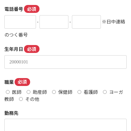
電話番号
必須
-
-
※日中連絡
のつく番号
生年月日
必須
職業
必須
医師
助産師
保健師
看護師
ヨーガ
教師
その他
勤務先