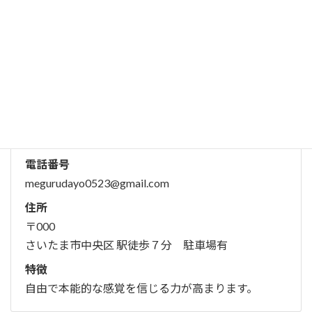
少人数制で丁寧にレッスンいたします。上のお子さ
んを連れての参加もＯＫです。元気で明るいマタニ
ティーライフをお手伝いします。
MEGURU Yoga
産前
電話番号
megurudayo0523@gmail.com
住所
〒000
さいたま市中央区 駅徒歩７分 駐車場有
特徴
自由で本能的な感覚を信じる力が高まります。