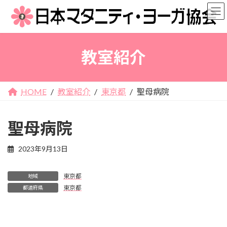
コ
ナ
ン
ビ
テ
ゲ
ン
ー
教室紹介
ツ
シ
へ
ョ
ス
ン
キ
に
HOME
教室紹介
東京都
聖母病院
ッ
移
プ
動
聖母病院
2023年9月13日
東京都
地域
東京都
都道府県