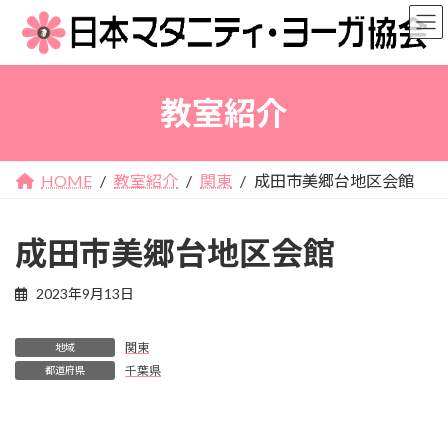
コ
ナ
ン
ビ
テ
ゲ
ン
ー
教室紹介
ツ
シ
へ
ョ
ス
ン
キ
に
HOME
教室紹介
関東
成田市美郷台地区会館
ッ
移
プ
動
成田市美郷台地区会館
2023年9月13日
関東
地域
千葉県
都道府県