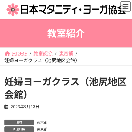
コ
ナ
ン
ビ
テ
ゲ
ン
ー
教室紹介
ツ
シ
へ
ョ
ス
ン
キ
に
HOME
教室紹介
東京都
ッ
移
妊婦ヨーガクラス（池尻地区会館）
プ
動
妊婦ヨーガクラス（池尻地区
会館）
2023年9月13日
東京都
地域
東京都
都道府県