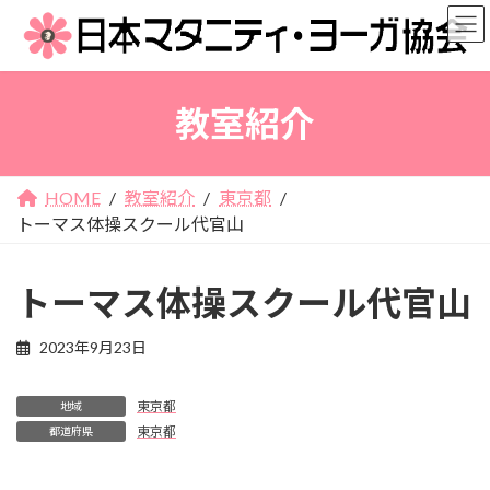
コ
ナ
ン
ビ
テ
ゲ
ン
ー
教室紹介
ツ
シ
へ
ョ
ス
ン
キ
に
HOME
教室紹介
東京都
ッ
移
トーマス体操スクール代官山
プ
動
トーマス体操スクール代官山
2023年9月23日
東京都
地域
東京都
都道府県