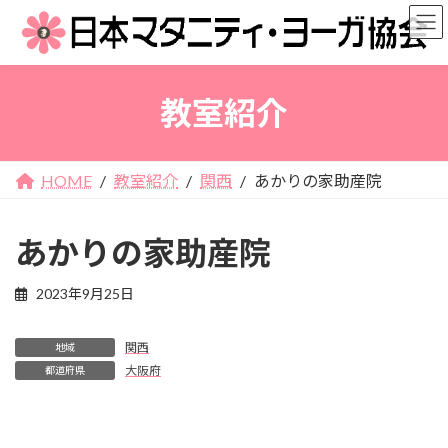
コ
ナ
ン
ビ
テ
ゲ
ン
ー
教室紹介
ツ
シ
へ
ョ
ス
ン
キ
に
HOME
教室紹介
関西
あかりの家助産院
ッ
移
プ
動
あかりの家助産院
2023年9月25日
関西
地域
大阪府
都道府県